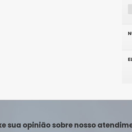
N
E
xe sua opinião sobre nosso atendim