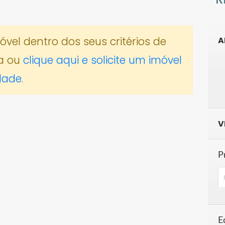
el dentro dos seus critérios de
A
a ou
clique aqui e solicite um imóvel
dade.
V
P
E