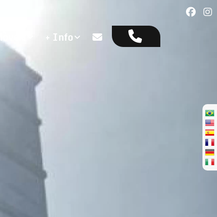
óveis
+ Info