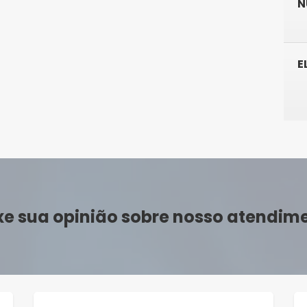
N
E
xe sua opinião sobre nosso atendim