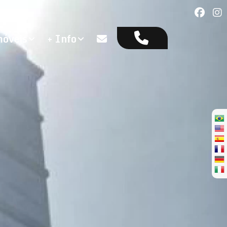
óveis
+ Info