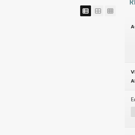
R
A
V
A
E