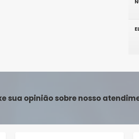
N
E
xe sua opinião sobre nosso atendim