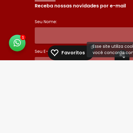
Receba nossas novidades por e-mail
Seu Nome:
1
Esse site utiliza c
0
Seu E-mail:
Favoritos
você concorda com
Some 1 + 4 :
ENVIAR