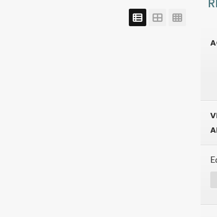
R
A
V
A
E