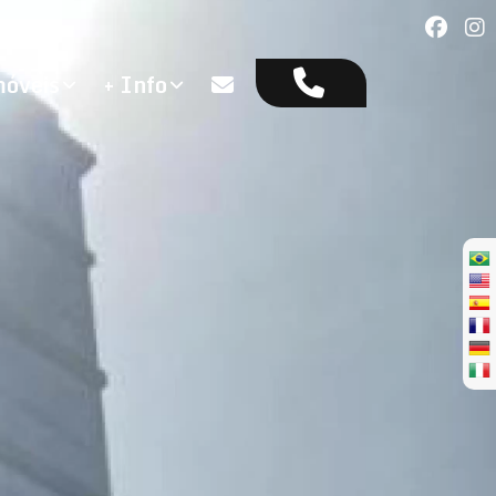
óveis
+ Info