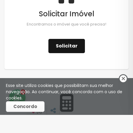
Solicitar Imóvel
Encontramos o imóvel que você precisa!
Solicitar
Esse site utiliza cookies que possibilitam sua melhor
navegação. Ao continuar, você concorda com o uso de
1
cookies.
Concordo
(
0
)
Financiamento
Simule o financiamento de seu imóvel.