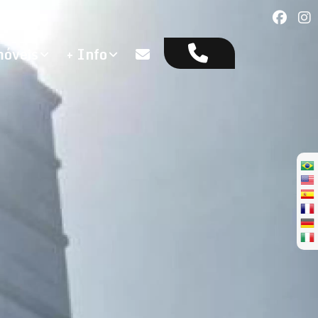
óveis
+ Info