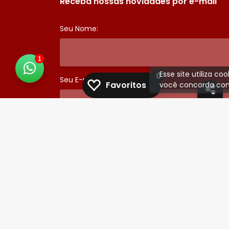
Receba nossas novidades por e-mail
Seu Nome:
1
Esse site utiliza c
0
Seu E-mail:
Favoritos
você concorda com
Some 2 + 4 :
ENVIAR