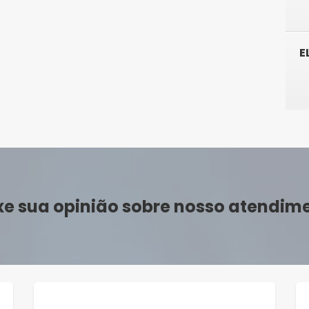
E
xe sua opinião sobre nosso atendim