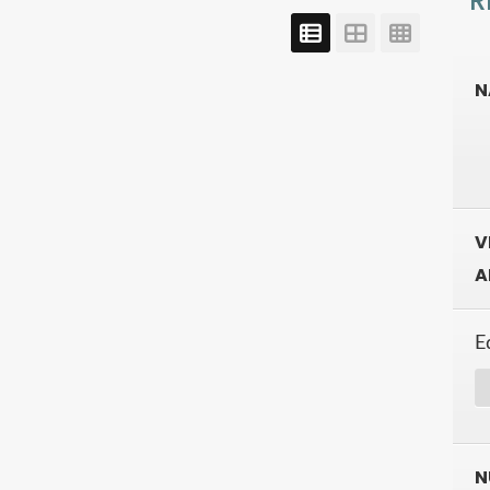
R
N
V
A
E
N