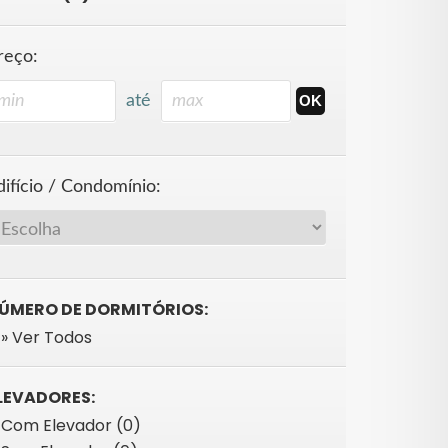
reço:
até
difício / Condomínio:
ÚMERO DE DORMITÓRIOS:
» Ver Todos
LEVADORES:
Com Elevador (0)