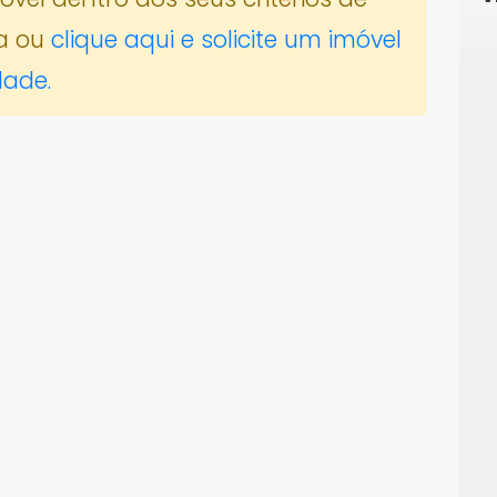
a ou
clique aqui e solicite um imóvel
dade.