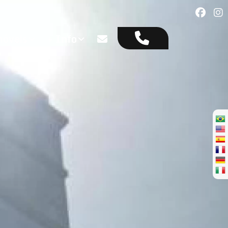
óveis
+ Info