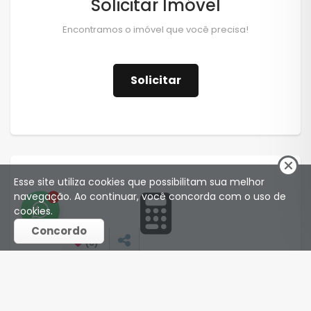
Solicitar Imóvel
Encontramos o imóvel que você precisa!
Solicitar
Esse site utiliza cookies que possibilitam sua melhor
navegação. Ao continuar, você concorda com o uso de
1
cookies.
Concordo
(
0
)
Financiamento
Simule o financiamento de seu imóvel.